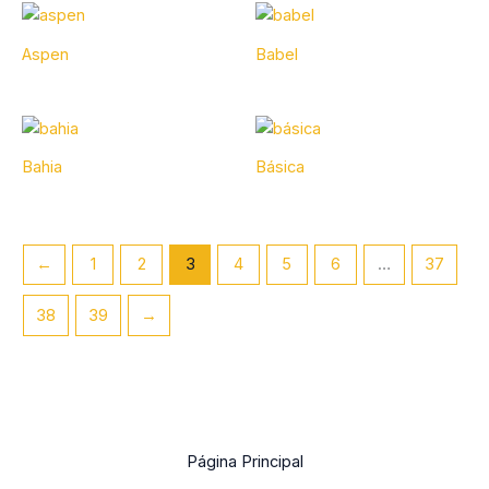
Aspen
Babel
Bahia
Básica
←
1
2
3
4
5
6
…
37
38
39
→
Página Principal