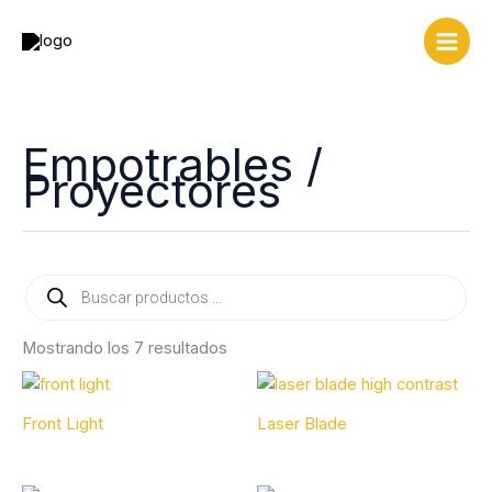
Ir
al
contenido
Empotrables /
Proyectores
Búsqueda
de
productos
Mostrando los 7 resultados
Front Light
Laser Blade