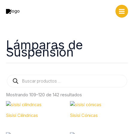
Ir
al
contenido
Lámparas de
Suspensión
Búsqueda
de
productos
Mostrando 109–120 de 142 resultados
Sísísí Cilíndricas
Sísísí Cónicas