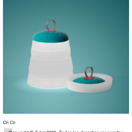
Página Principal
Catálogo
Fabricantes
Quiénes somos
Contacto
Cri Cri