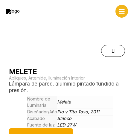
Ir
al
contenido
MELETE
Apliques
,
Artemide
,
Iluminación Interior
Lámpara de pared. aluminio pintado fundido a
presión.
Nombre de
Melete
Luminaria
Diseñador/Año
Pio y Tito Toso, 2011
Acabado
Blanco
Fuente de luz
LED 27W