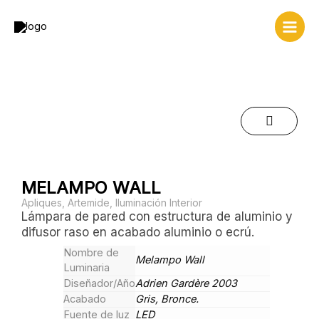
Ir
al
contenido
MELAMPO WALL
Apliques
,
Artemide
,
Iluminación Interior
Lámpara de pared con estructura de aluminio y
difusor raso en acabado aluminio o ecrú.
Nombre de
Melampo Wall
Luminaria
Diseñador/Año
Adrien Gardère 2003
Acabado
Gris, Bronce.
Fuente de luz
LED