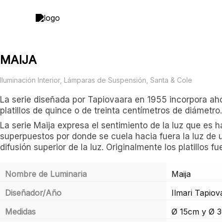
Ir
al
contenido
MAIJA
Iluminación Interior
,
Lámparas de Suspensión
,
Santa & Cole
La serie diseñada por Tapiovaara en 1955 incorpora aho
platillos de quince o de treinta centímetros de diámetro
La serie Maija expresa el sentimiento de la luz que es h
superpuestos por donde se cuela hacia fuera la luz de un
difusión superior de la luz. Originalmente los platillos f
Nombre de Luminaria
Maija
Diseñador/Año
Ilmari Tapiov
Medidas
Ø 15cm y Ø 