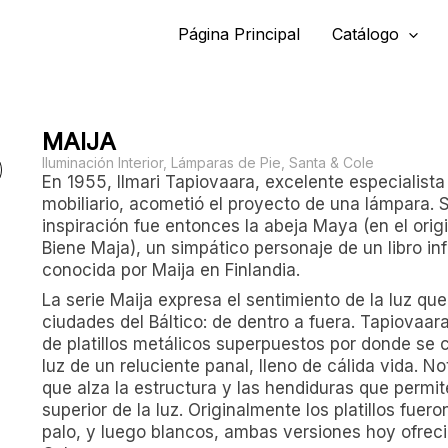
Página Principal
Catálogo
MAIJA
Iluminación Interior
,
Lámparas de Pie
,
Santa & Cole
En 1955, Ilmari Tapiovaara, excelente especialista 
mobiliario, acometió el proyecto de una lámpara. 
inspiración fue entonces la abeja Maya (en el orig
Biene Maja), un simpático personaje de un libro inf
conocida por Maija en Finlandia.
La serie Maija expresa el sentimiento de la luz que
ciudades del Báltico: de dentro a fuera. Tapiovaar
de platillos metálicos superpuestos por donde se c
luz de un reluciente panal, lleno de cálida vida. No
que alza la estructura y las hendiduras que permit
superior de la luz. Originalmente los platillos fuero
palo, y luego blancos, ambas versiones hoy ofrec