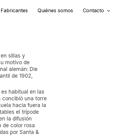
Fabricantes
Quiénes somos
Contacto
en sillas y
Su motivo de
inal alemán: Die
antil de 1902,
 es habitual en las
a concibió una torre
uela hacia fuera la
tables el trípode
en la difusión
n de color rosa
idas por Santa &