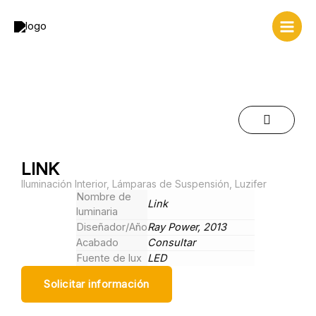
Ir
al
contenido
LINK
Iluminación Interior
,
Lámparas de Suspensión
,
Luzifer
Nombre de
Link
luminaria
Diseñador/Año
Ray Power, 2013
Acabado
Consultar
Fuente de lux
LED
Solicitar información