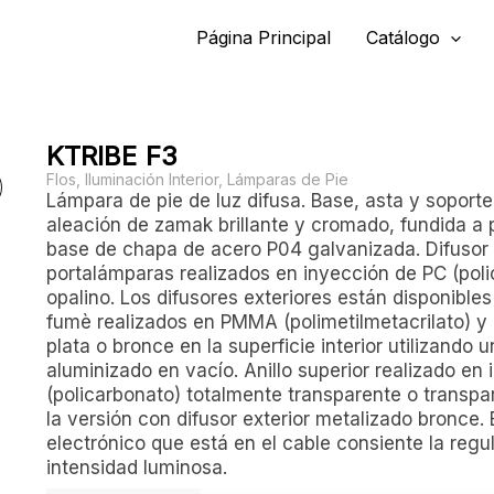
Página Principal
Catálogo
KTRIBE F3
Flos
,
Iluminación Interior
,
Lámparas de Pie
Lámpara de pie de luz difusa. Base, asta y soporte
aleación de zamak brillante y cromado, fundida a 
base de chapa de acero P04 galvanizada. Difusor i
portalámparas realizados en inyección de PC (poli
opalino. Los difusores exteriores están disponible
fumè realizados en PMMA (polimetilmetacrilato) y
plata o bronce en la superficie interior utilizando 
aluminizado en vacío. Anillo superior realizado en
(policarbonato) totalmente transparente o transp
la versión con difusor exterior metalizado bronce.
electrónico que está en el cable consiente la regu
intensidad luminosa.