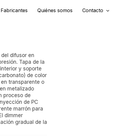
Fabricantes
Quiénes somos
Contacto
 del difusor en
presión. Tapa de la
nterior y soporte
carbonato) de color
s en transparente o
 en metalizado
un proceso de
 inyección de PC
arente marrón para
 El dimmer
lación gradual de la