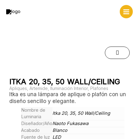
Ir
al
contenido
ITKA 20, 35, 50 WALL/CEILING
Apliques
,
Artemide
,
Iluminación Interior
,
Plafones
Itka es una lámpara de aplique o plafón con un
diseño sencillo y elegante.
Nombre de
Itka 20, 35, 50 Wall/Ceiling
Luminaria
Diseñador/Año
Naoto Fukasawa
Acabado
Blanco
Fuente de luz
LED