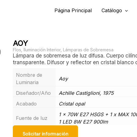
Página Principal
Catálogo
AOY
Flos
,
Iluminación Interior
,
Lámparas de Sobremesa
Lámpara de sobremesa de luz difusa. Cuerpo cilíndr
transparente. Difusor y reflector en cristal blanco 
Nombre de
Aoy
Luminaria
Diseñador/Año
Achille Castiglioni, 1975
Acabado
Cristal opal
1 x 70W E27 HSGS + 1 x MAX 1
Fuente de luz
1 LED 8W E27 900lm
Solicitar información