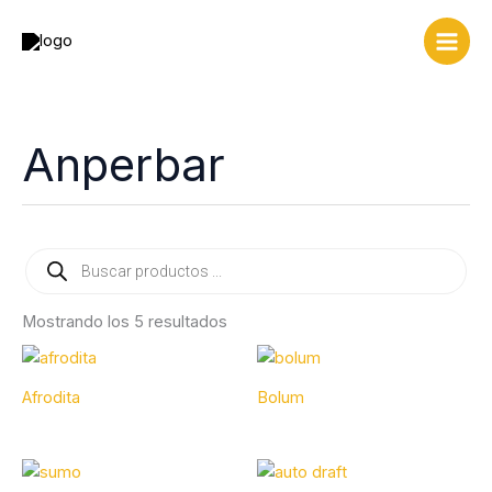
Ir
al
contenido
Anperbar
Búsqueda
de
productos
Mostrando los 5 resultados
Afrodita
Bolum