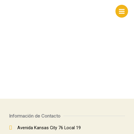
Ir
al
contenido
Contacto
Información de Contacto
Avenida Kansas City 76 Local 19​