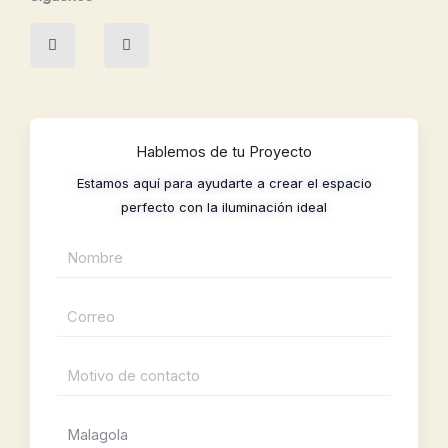
I
L
n
i
s
n
t
k
a
e
g
d
r
i
a
n
m
Hablemos de tu Proyecto
Estamos aquí para ayudarte a crear el espacio
perfecto con la iluminación ideal
N
o
m
C
b
o
r
r
M
e
r
o
*
e
t
P
o
i